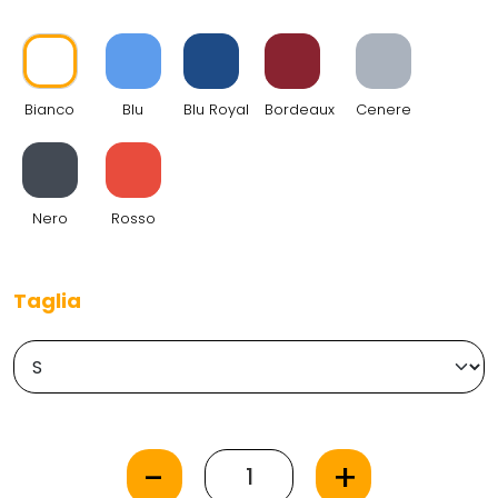
PRODOTTO MADE IN ITALY
Bianco
Blu
Blu Royal
Bordeaux
Cenere
Nero
Rosso
Taglia
-
+