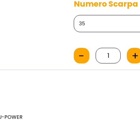
Numero Scarpa
-
+
e U-POWER