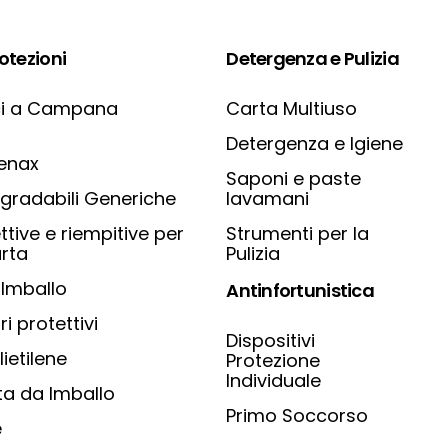
otezioni
Detergenza e Pulizia
ci a Campana
Carta Multiuso
Detergenza e Igiene
Tenax
Saponi e paste
gradabili Generiche
lavamani
ttive e riempitive per
Strumenti per la
rta
Pulizia
 Imballo
Antinfortunistica
ri protettivi
Dispositivi
lietilene
Protezione
Individuale
ta da Imballo
Primo Soccorso
e