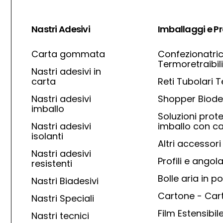
Nastri Adesivi
Imballaggi e Pr
Carta gommata
Confezionatri
Termoretraibili
Nastri adesivi in
carta
Reti Tubolari 
Nastri adesivi
Shopper Biode
imballo
Soluzioni prote
Nastri adesivi
imballo con ca
isolanti
Altri accessori
Nastri adesivi
Profili e angola
resistenti
Bolle aria in po
Nastri Biadesivi
Cartone - Car
Nastri Speciali
Film Estensibil
Nastri tecnici