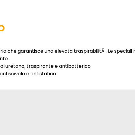
O
'aria che garantisce una elevata traspirabilitÃ . Le special
ante
poliuretano, traspirante e antibatterico
antiscivolo e antistatico