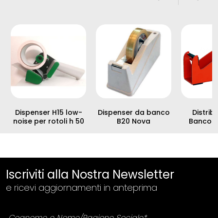
Dispenser H15 low-
Dispenser da banco
Distrib
noise per rotoli h 50
B20 Nova
Banco 
Iscriviti alla Nostra Newsletter
e ricevi aggiornamenti in anteprima