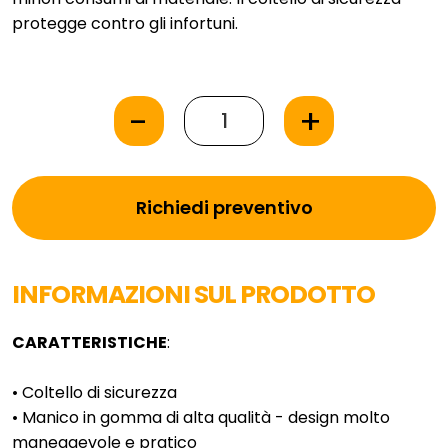
protegge contro gli infortuni.
activaDispenser 3 Inch Silent Dettagli del
prodotto:
dispensatore innovativo per imballaggi da 9,80 €
-
+
cad
Visita la Sezione
Nastri Adesivi personalizzati
Richiedi preventivo
INFORMAZIONI SUL PRODOTTO
CARATTERISTICHE
:
• Coltello di sicurezza
• Manico in gomma di alta qualità - design molto
maneggevole e pratico