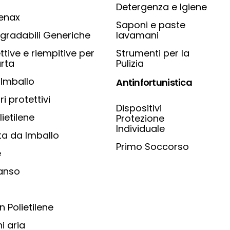
Detergenza e Igiene
Tenax
Saponi e paste
gradabili Generiche
lavamani
ttive e riempitive per
Strumenti per la
rta
Pulizia
 Imballo
Antinfortunistica
ri protettivi
Dispositivi
lietilene
Protezione
Individuale
ta da Imballo
Primo Soccorso
e
panso
n Polietilene
i aria