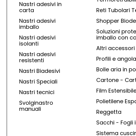
Nastri adesivi in
carta
Reti Tubolari 
Nastri adesivi
Shopper Biode
imballo
Soluzioni prote
Nastri adesivi
imballo con ca
isolanti
Altri accessori
Nastri adesivi
Profili e angola
resistenti
Bolle aria in po
Nastri Biadesivi
Cartone - Car
Nastri Speciali
Film Estensibil
Nastri tecnici
Polietilene Es
Svolginastro
manuali
Reggetta
Sacchi - Fogli i
Sistema cuscin