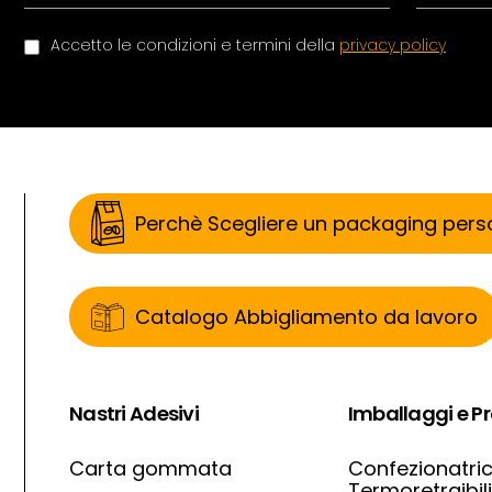
Accetto le condizioni e termini della
privacy policy
Perchè Scegliere un packaging pers
Catalogo Abbigliamento da lavoro
Nastri Adesivi
Imballaggi e Pr
Carta gommata
Confezionatri
Termoretraibili